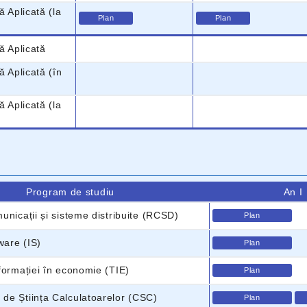
ă Aplicată (la
Plan
Plan
ă Aplicată
ă Aplicată (în
ă Aplicată (la
Program de studiu
An I
unicații și sisteme distribuite (RCSD)
Plan
ware (IS)
Plan
formației în economie (TIE)
Plan
de Știința Calculatoarelor (CSC)
Plan