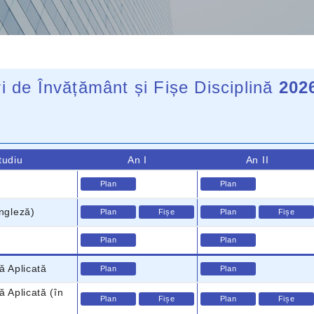
i de Învățământ și Fișe Disciplină
202
tudiu
An I
An II
Plan
Plan
engleză)
Plan
Fișe
Plan
Fișe
Plan
Plan
ă Aplicată
Plan
Plan
ă Aplicată (în
Plan
Fișe
Plan
Fișe