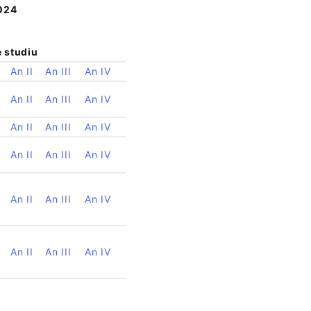
2024
 studiu
An II
An III
An IV
An II
An III
An IV
An II
An III
An IV
An II
An III
An IV
An II
An III
An IV
An II
An III
An IV