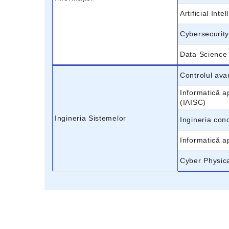
Artificial Int
Cybersecurity
Data Science
Controlul ava
Informatică a
(IAISC)
Ingineria Sistemelor
Ingineria con
Informatică ap
Cyber Physic