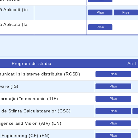
ă Aplicată (în
Plan
Fișe
ă Aplicată (la
Plan
Program de studiu
An I
unicații și sisteme distribuite (RCSD)
Plan
ware (IS)
Plan
formației în economie (TIE)
Plan
de Știința Calculatoarelor (CSC)
Plan
elligence and Vision (AIV) (EN)
Plan
 Engineering (CE) (EN)
Plan