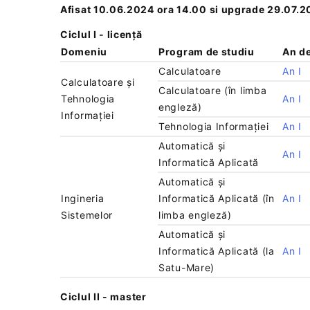
Afisat 10.06.2024 ora 14.00 si upgrade 29.07.
Ciclul I - licență
Domeniu
Program de studiu
An de
Calculatoare
An I
Calculatoare și
Calculatoare (în limba
Tehnologia
An I
engleză)
Informației
Tehnologia Informației
An I
Automatică și
An I
Informatică Aplicată
Automatică și
Ingineria
Informatică Aplicată (în
An I
Sistemelor
limba engleză)
Automatică și
Informatică Aplicată (la
An I
Satu-Mare)
Ciclul II - master