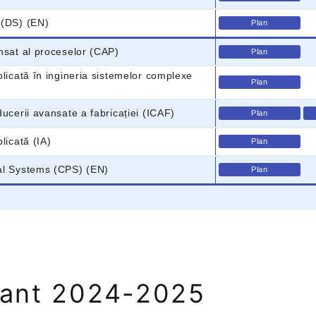
 (DS) (EN)
Plan
nsat al proceselor (CAP)
Plan
plicată în ingineria sistemelor complexe
Plan
ducerii avansate a fabricației (ICAF)
Plan
licată (IA)
Plan
al Systems (CPS) (EN)
Plan
mant 2024-2025