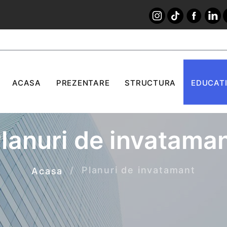
ACASA
PREZENTARE
STRUCTURA
EDUCATI
lanuri de invatama
Planuri de invatamant
Acasa