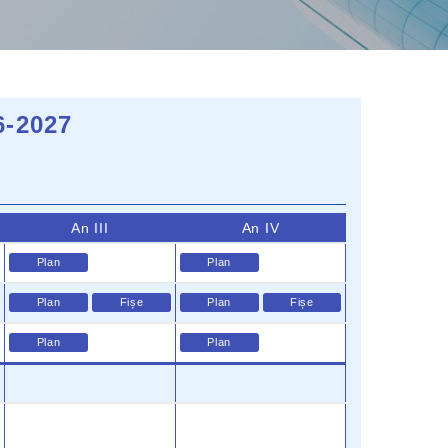
6-2027
An III
An IV
Plan
Plan
Plan
Fișe
Plan
Fișe
Plan
Plan