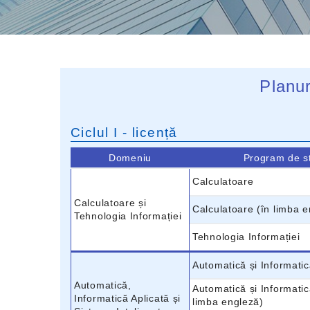
Planur
Ciclul I - licență
Domeniu
Program de s
Calculatoare
Calculatoare și
Calculatoare (în limba 
Tehnologia Informației
Tehnologia Informației
Automatică și Informatic
Automatică,
Automatică și Informatic
Informatică Aplicată și
limba engleză)