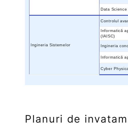
Data Science
Controlul ava
Informatică a
(IAISC)
Ingineria Sistemelor
Ingineria con
Informatică ap
Cyber Physic
Planuri de invata