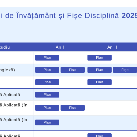
i de Învățământ și Fișe Disciplină
202
tudiu
An I
An II
Plan
Plan
engleză)
Plan
Fișe
Plan
Fișe
Plan
Plan
ă Aplicată
Plan
ă Aplicată (în
Plan
Fișe
ă Aplicată (la
Plan
ă Aplicată
Plan