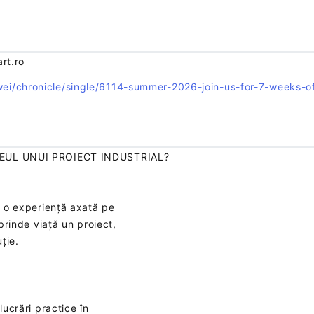
rt.ro
i/chronicle/single/6114-summer-2026-join-us-for-7-weeks-of
SEUL UNUI PROIECT INDUSTRIAL?
, o experiență axată pe
 prinde viață un proiect,
ție.
lucrări practice în