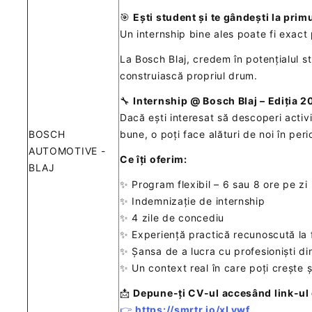
🎯
Ești student și te gândești la prim
Un internship bine ales poate fi exact 
La Bosch Blaj, credem în potențialul st
construiască propriul drum.
🔧
Internship @ Bosch Blaj – Ediția 
Dacă ești interesat să descoperi activ
BOSCH
bune, o poți face alături de noi în pe
AUTOMOTIVE -
Ce îți oferim:
BLAJ
✨ Program flexibil – 6 sau 8 ore pe zi
✨ Indemnizație de internship
✨ 4 zile de concediu
✨ Experiență practică recunoscută la 
✨ Șansa de a lucra cu profesioniști din
✨ Un context real în care poți crește ș
📩
Depune-ți CV-ul accesând link-ul
👉
https://smrtr.io/xLywf