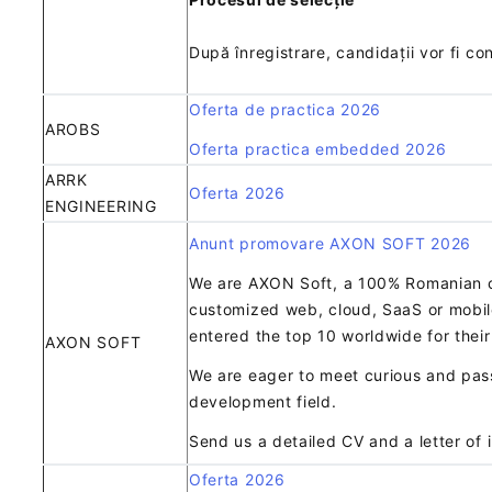
După înregistrare, candidații vor fi c
Oferta de practica 2026
AROBS
Oferta practica embedded 2026
ARRK
Oferta 2026
ENGINEERING
Anunt promovare AXON SOFT 2026
We are AXON Soft, a 100% Romanian co
customized web, cloud, SaaS or mobile
entered the top 10 worldwide for their
AXON SOFT
We are eager to meet curious and pass
development field.
Send us a detailed CV and a letter of i
Oferta 2026