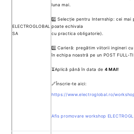
luna mai.
2️⃣ Selecție pentru Internship: cei mai
ELECTROGLOBAL
poate echivala
SA
cu practica obligatorie).
3️⃣ Carieră: pregătim viitorii ingineri 
în echipa noastră pe un POST FULL-T
⏳Aplică până în data de
4 MAI!
🔗Înscrie-te aici:
https://www.electroglobal.ro/worksh
Afis promovare workshop ELECTROG