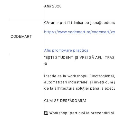
Afis 2026
CV-urile pot fi trimise pe jobs@codema
https://www.codemart.ro/codemart/zwe
CODEMART
Afis promovare practica
“EȘTI STUDENT ȘI VREI SĂ AFLI TRA
⚙️
Înscrie-te la workshopul Electroglobal
automatizări industriale, și înveți cum
de la arhitectura soluției până la execu
CUM SE DESFĂȘOARĂ?
1️⃣ Workshop: participi la prezentări și 