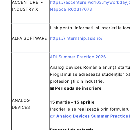
ACCENTURE -
https://accenture.wd103.myworkdayjo
INDUSTRY X
Napoca_R00317073
Link pentru informatii si inscrieri la lo
ALFA SOFTWARE
https://internship.asis.ro/
ADI Summer Practice 2026
Analog Devices România anunță startu
Programul se adresează studenților pas
profesioniști din industrie.
📅 Perioada de înscriere
ANALOG
15 martie – 15 aprilie
DEVICES
Înscrierile se realizează prin formularu
👉
Analog Devices Summer Practice Re
Procesul de selecție