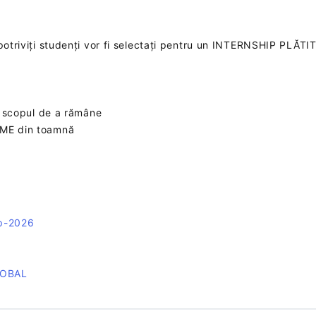
 potriviți studenți vor fi selectați pentru un INTERNSHIP PLĂTI
cu scopul de a rămâne
IME din toamnă
op-2026
LOBAL