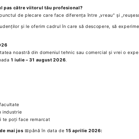
ul pas către viitorul tău profesional?
punctul de plecare care face diferența între „vreau" și „reușes
udenților și le oferim cadrul în care să descopere, să experimen
2026
itatea noastră din domeniul tehnic sau comercial și vrei o expe
rioada
1 iulie – 31 august 2026
.
facultate
 industrie
i te poți face remarcat
 de mai jos
📅până în data de
15 aprilie 2026: