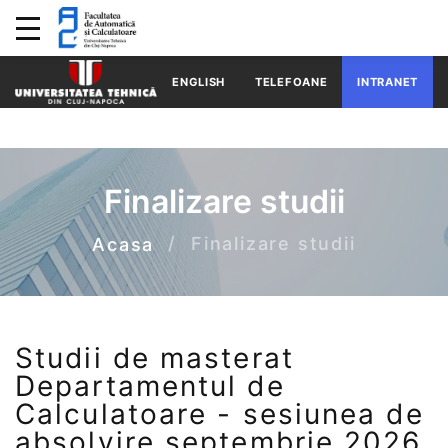
ENGLISH
TELEFOANE
INTRANET
Finalizare studii
Finalizare studii
Acasa
Studii de masterat
Departamentul de
Calculatoare - sesiunea de
absolvire septembrie 2026