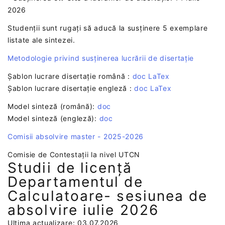
2026
Studenții sunt rugați să aducă la susținere 5 exemplare
listate ale sintezei.
Metodologie privind susținerea lucrării de disertație
Șablon lucrare disertație română :
doc
LaTex
Șablon lucrare disertație engleză :
doc
LaTex
Model sinteză (română):
doc
Model sinteză (engleză):
doc
Comisii absolvire master - 2025-2026
Comisie de Contestații la nivel UTCN
Studii de licență
Departamentul de
Calculatoare- sesiunea de
absolvire iulie 2026
Ultima actualizare: 03.07.2026