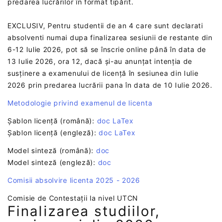
predarea lucrărilor în format tipărit.
EXCLUSIV, Pentru studentii de an 4 care sunt declarati
absolventi numai dupa finalizarea sesiunii de restante din
6-12 Iulie 2026, pot să se înscrie online până în data de
13 Iulie 2026, ora 12, dacă și-au anunțat intenția de
susținere a examenului de licență în sesiunea din Iulie
2026 prin predarea lucrării pana în data de 10 Iulie 2026.
Metodologie privind examenul de licenta
Șablon licență (română):
doc
LaTex
Șablon licență (engleză):
doc
LaTex
Model sinteză (română):
doc
Model sinteză (engleză):
doc
Comisii absolvire licenta 2025 - 2026
Comisie de Contestații la nivel UTCN
Finalizarea studiilor,