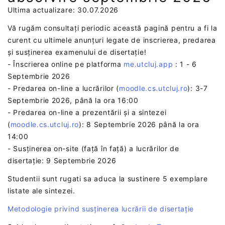
Ultima actualizare: 30.07.2026
Vă rugăm consultați periodic această pagină pentru a fi la
curent cu ultimele anunțuri legate de inscrierea, predarea
și susținerea examenului de disertație!
- Înscrierea online pe platforma
me.utcluj.app
: 1 - 6
Septembrie 2026
- Predarea on-line a lucrărilor (
moodle.cs.utcluj.ro
): 3-7
Septembrie 2026, până la ora 16:00
- Predarea on-line a prezentării și a sintezei
(
moodle.cs.utcluj.ro
): 8 Septembrie 2026 până la ora
14:00
- Susținerea on-site (față în față) a lucrărilor de
disertație: 9 Septembrie 2026
Studentii sunt rugati sa aduca la sustinere 5 exemplare
listate ale sintezei.
Metodologie privind susținerea lucrării de disertație