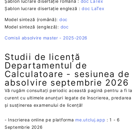
Șablon lucrare disertație română :
doc
LaTex
Șablon lucrare disertație engleză :
doc
LaTex
Model sinteză (română):
doc
Model sinteză (engleză):
doc
Comisii absolvire master - 2025-2026
Studii de licență
Departamentul de
Calculatoare - sesiunea de
absolvire septembrie 2026
Vă rugăm consultați periodic această pagină pentru a fi la
curent cu ultimele anunțuri legate de înscrierea, predarea
și susținerea examenului de licență!
- Inscrierea online pe platforma
me.utcluj.app
: 1 - 6
Septembrie 2026