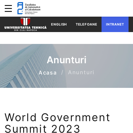
ENGLISH
TELEFOANE
INTRANET
Anunturi
Anunturi
Acasa
World Government
Summit 2023