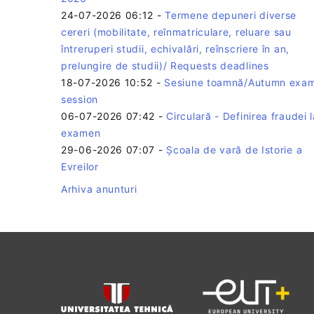
24-07-2026 06:12
-
Termene depuneri diverse
cereri (mobilitate, reînmatriculare, reluare sau
întreruperi studii, echivalări, reînscriere în an,
prelungire de studii)/ Requests deadlines
18-07-2026 10:52
-
Sesiune toamnă/Autumn exa
session
06-07-2026 07:42
-
Circulară - Definirea fraudei l
examen
29-06-2026 07:07
-
Școala de vară de Istorie a
Evreilor
Arhiva anunturi