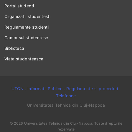
Portal studenti
Organizatii studentesti
Regulamente studenti
Campusul studentesc
Biblioteca
Viata studenteasca
UTCN
.
Informatii Publice
.
Regulamente si proceduri
.
Telefoane
Universitatea Tehnica din Cluj-Napoca
©
2026
Universitatea Tehnica din Cluj-Napoca
. Toate drepturile
rezervate