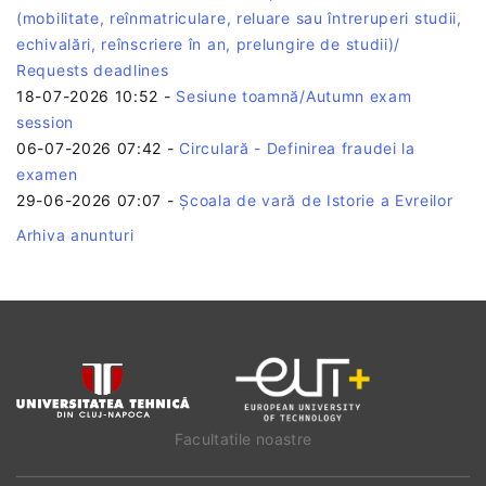
(mobilitate, reînmatriculare, reluare sau întreruperi studii,
echivalări, reînscriere în an, prelungire de studii)/
Requests deadlines
18-07-2026 10:52
-
Sesiune toamnă/Autumn exam
session
06-07-2026 07:42
-
Circulară - Definirea fraudei la
examen
29-06-2026 07:07
-
Școala de vară de Istorie a Evreilor
Arhiva anunturi
Facultatile noastre