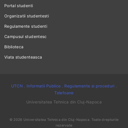
Portal studenti
Organizatii studentesti
Regulamente studenti
Campusul studentesc
Biblioteca
Viata studenteasca
UTCN
.
Informatii Publice
.
Regulamente si proceduri
.
Telefoane
Universitatea Tehnica din Cluj-Napoca
©
2026
Universitatea Tehnica din Cluj-Napoca
. Toate drepturile
rezervate