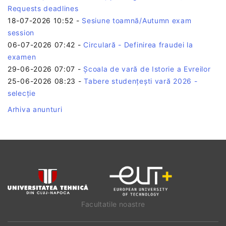
Requests deadlines
18-07-2026 10:52
-
Sesiune toamnă/Autumn exam
session
06-07-2026 07:42
-
Circulară - Definirea fraudei la
examen
29-06-2026 07:07
-
Școala de vară de Istorie a Evreilor
25-06-2026 08:23
-
Tabere studențești vară 2026 -
selecție
Arhiva anunturi
Facultatile noastre