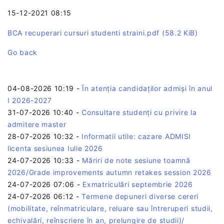
15-12-2021 08:15
BCA recuperari cursuri studenti straini.pdf
(58.2 KiB)
Go back
04-08-2026 10:19
-
În atenția candidaților admiși în anul
I 2026-2027
31-07-2026 10:40
-
Consultare studenți cu privire la
admitere master
28-07-2026 10:32
-
Informatii utile: cazare ADMISI
licenta sesiunea Iulie 2026
24-07-2026 10:33
-
Măriri de note sesiune toamnă
2026/Grade improvements autumn retakes session 2026
24-07-2026 07:06
-
Exmatriculări septembrie 2026
24-07-2026 06:12
-
Termene depuneri diverse cereri
(mobilitate, reînmatriculare, reluare sau întreruperi studii,
echivalări, reînscriere în an, prelungire de studii)/