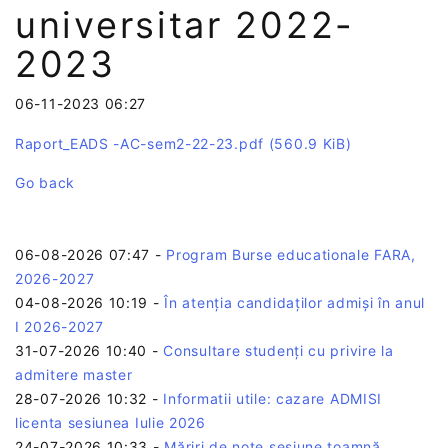
universitar 2022-
2023
06-11-2023 06:27
Raport_EADS -AC-sem2-22-23.pdf
(560.9 KiB)
Go back
06-08-2026 07:47
-
Program Burse educationale FARA,
2026-2027
04-08-2026 10:19
-
În atenția candidaților admiși în anul
I 2026-2027
31-07-2026 10:40
-
Consultare studenți cu privire la
admitere master
28-07-2026 10:32
-
Informatii utile: cazare ADMISI
licenta sesiunea Iulie 2026
24-07-2026 10:33
-
Măriri de note sesiune toamnă