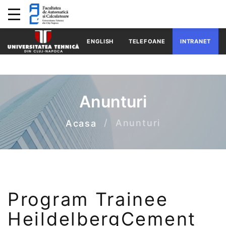
ENGLISH
TELEFOANE
INTRANET
Anunturi
Anunturi
Acasa
Program Trainee
HeildelbergCement