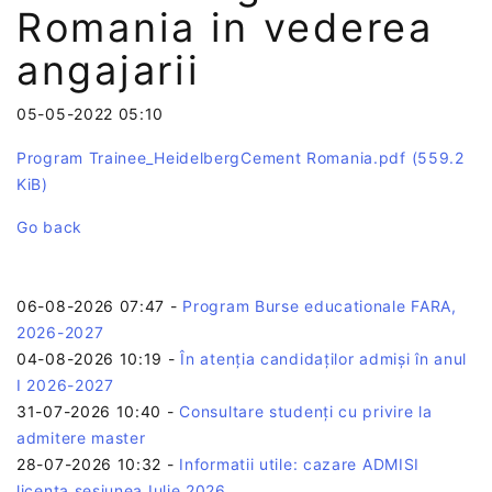
Romania in vederea
angajarii
05-05-2022 05:10
Program Trainee_HeidelbergCement Romania.pdf
(559.2
KiB)
Go back
06-08-2026 07:47
-
Program Burse educationale FARA,
2026-2027
04-08-2026 10:19
-
În atenția candidaților admiși în anul
I 2026-2027
31-07-2026 10:40
-
Consultare studenți cu privire la
admitere master
28-07-2026 10:32
-
Informatii utile: cazare ADMISI
licenta sesiunea Iulie 2026