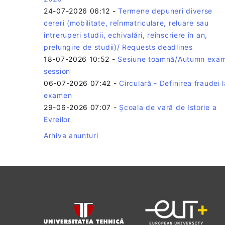
24-07-2026 06:12
-
Termene depuneri diverse
cereri (mobilitate, reînmatriculare, reluare sau
întreruperi studii, echivalări, reînscriere în an,
prelungire de studii)/ Requests deadlines
18-07-2026 10:52
-
Sesiune toamnă/Autumn exa
session
06-07-2026 07:42
-
Circulară - Definirea fraudei l
examen
29-06-2026 07:07
-
Școala de vară de Istorie a
Evreilor
Arhiva anunturi