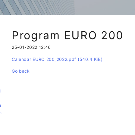
Program EURO 200
25-01-2022 12:46
Calendar EURO 200_2022.pdf
(540.4 KiB)
Go back
e
I
ă
n