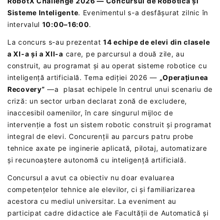
RobotX Challenge 2026 — Concursul de Robotică și
Sisteme Inteligente
. Evenimentul s-a desfășurat zilnic în
intervalul
10:00–16:00
.
La concurs s-au prezentat
14 echipe de elevi din clasele
a XI-a și a XII-a
care, pe parcursul a două zile, au
construit, au programat și au operat sisteme robotice cu
inteligență artificială. Tema ediției 2026 —
„Operațiunea
Recovery”
—a plasat echipele în centrul unui scenariu de
criză: un sector urban declarat zonă de excludere,
inaccesibil oamenilor, în care singurul mijloc de
intervenție a fost un sistem robotic construit și programat
integral de elevi. Concurenții au parcurs patru probe
tehnice axate pe inginerie aplicată, pilotaj, automatizare
și recunoaștere autonomă cu inteligență artificială.
Concursul a avut ca obiectiv nu doar evaluarea
competențelor tehnice ale elevilor, ci și familiarizarea
acestora cu mediul universitar. La eveniment au
participat cadre didactice ale Facultății de Automatică și