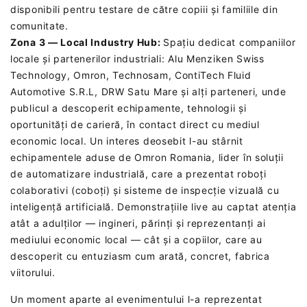
disponibili pentru testare de către copiii și familiile din
comunitate.
Zona 3 — Local Industry Hub:
Spațiu dedicat companiilor
locale și partenerilor industriali: Alu Menziken Swiss
Technology, Omron, Technosam, ContiTech Fluid
Automotive S.R.L, DRW Satu Mare și alți parteneri, unde
publicul a descoperit echipamente, tehnologii și
oportunități de carieră, în contact direct cu mediul
economic local. Un interes deosebit l-au stârnit
echipamentele aduse de Omron Romania, lider în soluții
de automatizare industrială, care a prezentat roboți
colaborativi (coboți) și sisteme de inspecție vizuală cu
inteligență artificială. Demonstrațiile live au captat atenția
atât a adulților — ingineri, părinți și reprezentanți ai
mediului economic local — cât și a copiilor, care au
descoperit cu entuziasm cum arată, concret, fabrica
viitorului.
Un moment aparte al evenimentului l-a reprezentat