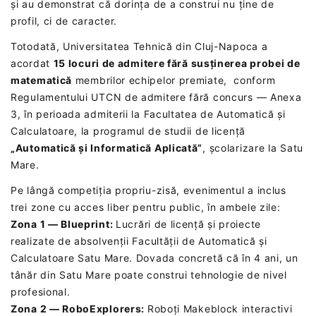
și au demonstrat că dorința de a construi nu ține de
profil, ci de caracter.
Totodată, Universitatea Tehnică din Cluj-Napoca a
acordat
15 locuri de admitere fără susținerea probei de
matematică
membrilor echipelor premiate, conform
Regulamentului UTCN de admitere fără concurs — Anexa
3, în perioada admiterii la Facultatea de Automatică și
Calculatoare, la programul de studii de licență
„Automatică și Informatică Aplicată”
, școlarizare la Satu
Mare.
Pe lângă competiția propriu-zisă, evenimentul a inclus
trei zone cu acces liber pentru public, în ambele zile:
Zona 1 — Blueprint:
Lucrări de licență și proiecte
realizate de absolvenții Facultății de Automatică și
Calculatoare Satu Mare. Dovada concretă că în 4 ani, un
tânăr din Satu Mare poate construi tehnologie de nivel
profesional.
Zona 2 — RoboExplorers:
Roboți Makeblock interactivi