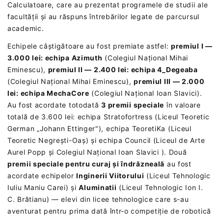
Calculatoare, care au prezentat programele de studii ale
facultății și au răspuns întrebărilor legate de parcursul
academic.
Echipele câștigătoare au fost premiate astfel:
premiul I —
3.000 lei: echipa Azimuth
(Colegiul Național Mihai
Eminescu),
premiul II — 2.400 lei: echipa 4_Degeaba
(Colegiul Național Mihai Eminescu),
premiul III — 2.000
lei: echipa MechaCore
(Colegiul Național Ioan Slavici).
Au fost acordate totodată
3 premii speciale
în valoare
totală de 3.600 lei: echipa Stratofortress (Liceul Teoretic
German „Johann Ettinger"), echipa TeoretiKa (Liceul
Teoretic Negrești-Oaș) și echipa Council (Liceul de Arte
Aurel Popp și Colegiul Național Ioan Slavici ). Două
premii speciale pentru curaj și îndrăzneală
au fost
acordate echipelor
Inginerii Viitorului
(Liceul Tehnologic
Iuliu Maniu Carei) și
Aluminatii
(Liceul Tehnologic Ion I.
C. Brătianu) — elevi din licee tehnologice care s-au
aventurat pentru prima dată într-o competiție de robotică