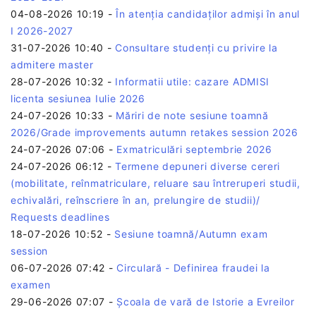
04-08-2026 10:19
-
În atenția candidaților admiși în anul
I 2026-2027
31-07-2026 10:40
-
Consultare studenți cu privire la
admitere master
28-07-2026 10:32
-
Informatii utile: cazare ADMISI
licenta sesiunea Iulie 2026
24-07-2026 10:33
-
Măriri de note sesiune toamnă
2026/Grade improvements autumn retakes session 2026
24-07-2026 07:06
-
Exmatriculări septembrie 2026
24-07-2026 06:12
-
Termene depuneri diverse cereri
(mobilitate, reînmatriculare, reluare sau întreruperi studii,
echivalări, reînscriere în an, prelungire de studii)/
Requests deadlines
18-07-2026 10:52
-
Sesiune toamnă/Autumn exam
session
06-07-2026 07:42
-
Circulară - Definirea fraudei la
examen
29-06-2026 07:07
-
Școala de vară de Istorie a Evreilor