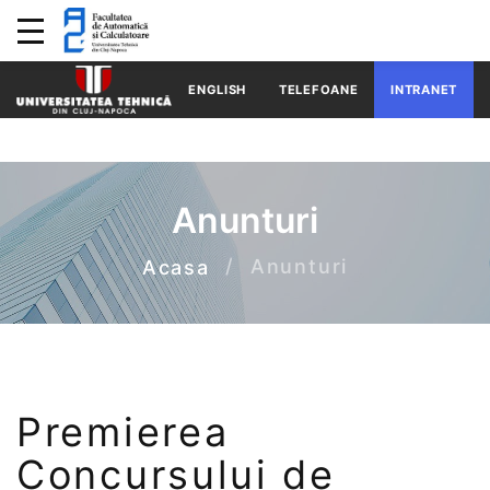
ENGLISH
TELEFOANE
INTRANET
Anunturi
Anunturi
Acasa
Premierea
Concursului de