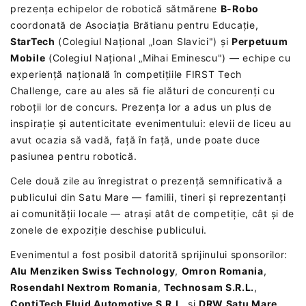
prezența echipelor de robotică sătmărene
B-Robo
coordonată de Asociația Brătianu pentru Educație,
StarTech
(Colegiul Național „Ioan Slavici") și
Perpetuum
Mobile
(Colegiul Național „Mihai Eminescu") — echipe cu
experiență națională în competițiile FIRST Tech
Challenge, care au ales să fie alături de concurenți cu
roboții lor de concurs. Prezența lor a adus un plus de
inspirație și autenticitate evenimentului: elevii de liceu au
avut ocazia să vadă, față în față, unde poate duce
pasiunea pentru robotică.
Cele două zile au înregistrat o prezență semnificativă a
publicului din Satu Mare — familii, tineri și reprezentanți
ai comunității locale — atrași atât de competiție, cât și de
zonele de expoziție deschise publicului.
Evenimentul a fost posibil datorită sprijinului sponsorilor:
Alu Menziken Swiss Technology
,
Omron Romania
,
Rosendahl Nextrom Romania
,
Technosam S.R.L.
,
ContiTech Fluid Automotive S.R.L
. și
DRW Satu Mare,