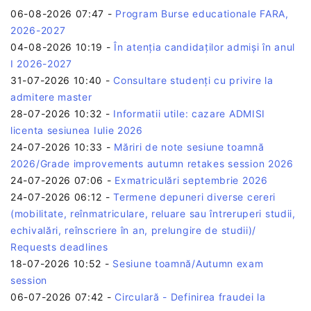
06-08-2026 07:47
-
Program Burse educationale FARA,
2026-2027
04-08-2026 10:19
-
În atenția candidaților admiși în anul
I 2026-2027
31-07-2026 10:40
-
Consultare studenți cu privire la
admitere master
28-07-2026 10:32
-
Informatii utile: cazare ADMISI
licenta sesiunea Iulie 2026
24-07-2026 10:33
-
Măriri de note sesiune toamnă
2026/Grade improvements autumn retakes session 2026
24-07-2026 07:06
-
Exmatriculări septembrie 2026
24-07-2026 06:12
-
Termene depuneri diverse cereri
(mobilitate, reînmatriculare, reluare sau întreruperi studii,
echivalări, reînscriere în an, prelungire de studii)/
Requests deadlines
18-07-2026 10:52
-
Sesiune toamnă/Autumn exam
session
06-07-2026 07:42
-
Circulară - Definirea fraudei la