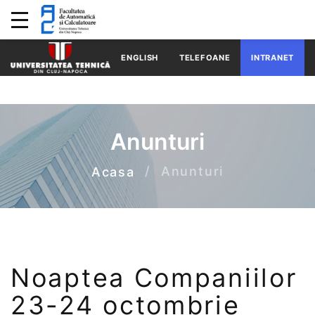
ENGLISH
TELEFOANE
INTRANET
Anunturi
Anunturi
Acasa
Noaptea Companiilor
23-24 octombrie