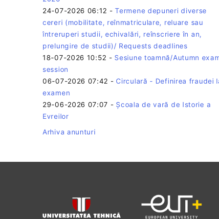
24-07-2026 06:12
-
Termene depuneri diverse
cereri (mobilitate, reînmatriculare, reluare sau
întreruperi studii, echivalări, reînscriere în an,
prelungire de studii)/ Requests deadlines
18-07-2026 10:52
-
Sesiune toamnă/Autumn exa
session
06-07-2026 07:42
-
Circulară - Definirea fraudei l
examen
29-06-2026 07:07
-
Școala de vară de Istorie a
Evreilor
Arhiva anunturi