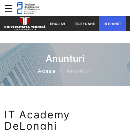
ENGLISH
TELEFOANE
INTRANET
Anunturi
Anunturi
Acasa
IT Academy
DeLonghi