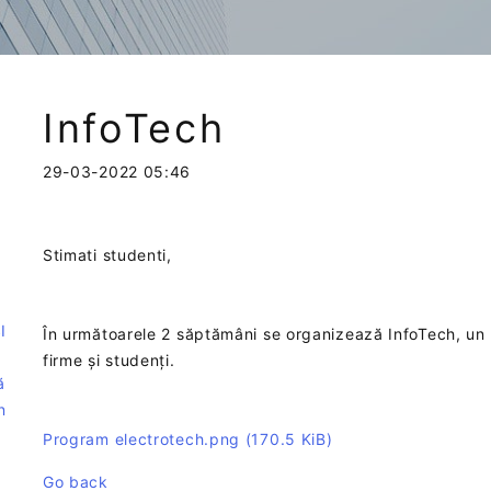
InfoTech
29-03-2022 05:46
Stimati studenti,
e
I
În următoarele 2 săptămâni se organizează InfoTech, un pr
firme și studenți.
ă
n
Program electrotech.png
(170.5 KiB)
Go back