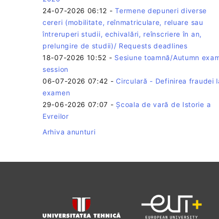
24-07-2026 06:12
-
Termene depuneri diverse
cereri (mobilitate, reînmatriculare, reluare sau
întreruperi studii, echivalări, reînscriere în an,
prelungire de studii)/ Requests deadlines
18-07-2026 10:52
-
Sesiune toamnă/Autumn exa
session
06-07-2026 07:42
-
Circulară - Definirea fraudei l
examen
29-06-2026 07:07
-
Școala de vară de Istorie a
Evreilor
Arhiva anunturi