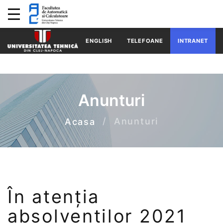
ENGLISH
TELEFOANE
INTRANET
Anunturi
Anunturi
Acasa
În atenția
absolvenților 2021