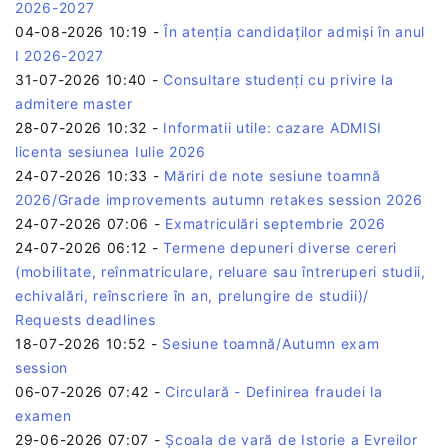
2026-2027
04-08-2026 10:19
-
În atenția candidaților admiși în anul
I 2026-2027
31-07-2026 10:40
-
Consultare studenți cu privire la
admitere master
28-07-2026 10:32
-
Informatii utile: cazare ADMISI
licenta sesiunea Iulie 2026
24-07-2026 10:33
-
Măriri de note sesiune toamnă
2026/Grade improvements autumn retakes session 2026
24-07-2026 07:06
-
Exmatriculări septembrie 2026
24-07-2026 06:12
-
Termene depuneri diverse cereri
(mobilitate, reînmatriculare, reluare sau întreruperi studii,
echivalări, reînscriere în an, prelungire de studii)/
Requests deadlines
18-07-2026 10:52
-
Sesiune toamnă/Autumn exam
session
06-07-2026 07:42
-
Circulară - Definirea fraudei la
examen
29-06-2026 07:07
-
Școala de vară de Istorie a Evreilor