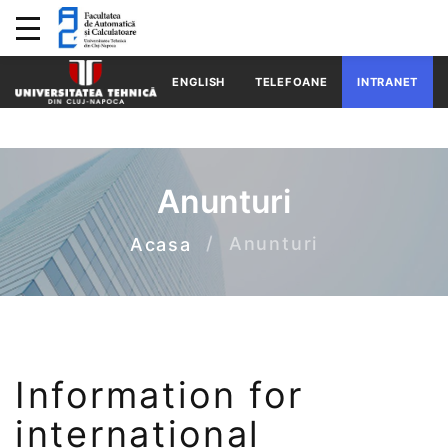
ENGLISH
TELEFOANE
INTRANET
Anunturi
Anunturi
Acasa
Information for
international