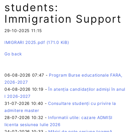
students:
Immigration Support
29-10-2025 11:15
IMIGRARI 2025.pdf
(171.0 KiB)
Go back
06-08-2026 07:47
-
Program Burse educationale FARA,
2026-2027
04-08-2026 10:19
-
În atenția candidaților admiși în anul
I 2026-2027
31-07-2026 10:40
-
Consultare studenți cu privire la
admitere master
28-07-2026 10:32
-
Informatii utile: cazare ADMISI
licenta sesiunea Iulie 2026
24-07-2026 10:33
-
Măriri de note sesiune toamnă