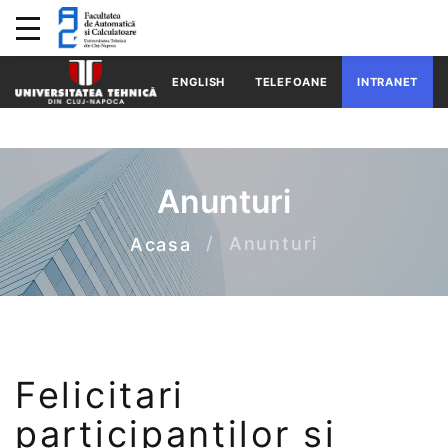
ENGLISH
TELEFOANE
INTRANET
Anunturi
Anunturi
Acasa
Felicitari
participantilor si