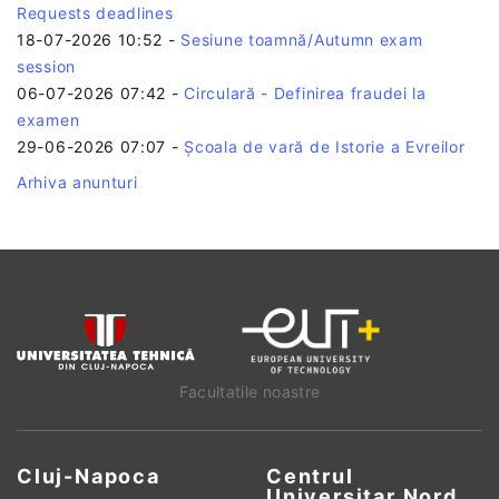
Requests deadlines
18-07-2026 10:52
-
Sesiune toamnă/Autumn exam
session
06-07-2026 07:42
-
Circulară - Definirea fraudei la
examen
29-06-2026 07:07
-
Școala de vară de Istorie a Evreilor
Arhiva anunturi
Facultatile noastre
Cluj-Napoca
Centrul
Universitar Nord