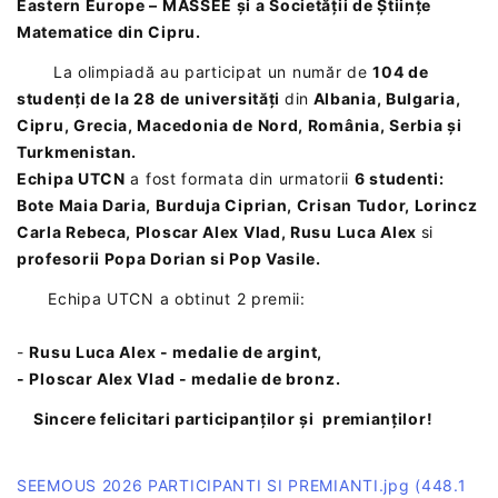
Eastern Europe – MASSEE și a Societății de Științe
Matematice din Cipru.
La olimpiadă au participat un număr de
104 de
studenți de la 28 de universități
din
Albania, Bulgaria,
Cipru, Grecia, Macedonia de Nord, România, Serbia și
Turkmenistan.
Echipa UTCN
a fost formata din urmatorii
6 studenti:
Bote Maia Daria, Burduja Ciprian, Crisan Tudor, Lorincz
Carla Rebeca, Ploscar Alex Vlad, Rusu Luca Alex
si
profesorii Popa Dorian si Pop Vasile.
Echipa UTCN a obtinut 2 premii:
-
Rusu Luca Alex - medalie de argint,
- Ploscar Alex Vlad - medalie de bronz.
Sincere felicitari participanților și premianților!
SEEMOUS 2026 PARTICIPANTI SI PREMIANTI.jpg
(448.1