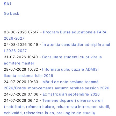
KiB)
Go back
06-08-2026 07:47
-
Program Burse educationale FARA,
2026-2027
04-08-2026 10:19
-
În atenția candidaților admiși în anul
I 2026-2027
31-07-2026 10:40
-
Consultare studenți cu privire la
admitere master
28-07-2026 10:32
-
Informatii utile: cazare ADMISI
licenta sesiunea Iulie 2026
24-07-2026 10:33
-
Măriri de note sesiune toamnă
2026/Grade improvements autumn retakes session 2026
24-07-2026 07:06
-
Exmatriculări septembrie 2026
24-07-2026 06:12
-
Termene depuneri diverse cereri
(mobilitate, reînmatriculare, reluare sau întreruperi studii,
echivalări, reînscriere în an, prelungire de studii)/