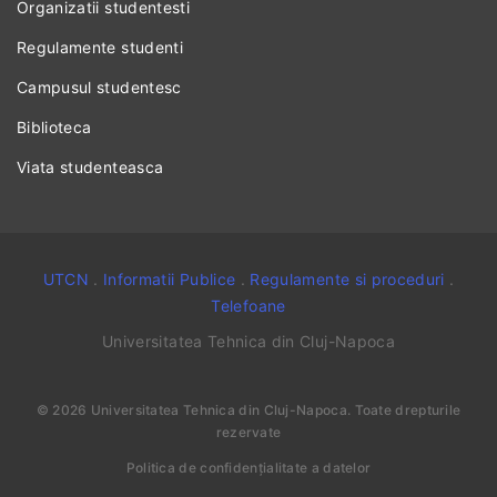
Organizatii studentesti
Regulamente studenti
Campusul studentesc
Biblioteca
Viata studenteasca
UTCN
.
Informatii Publice
.
Regulamente si proceduri
.
Telefoane
Universitatea Tehnica din Cluj-Napoca
©
2026
Universitatea Tehnica din Cluj-Napoca
. Toate drepturile
rezervate
Politica de confidențialitate a datelor