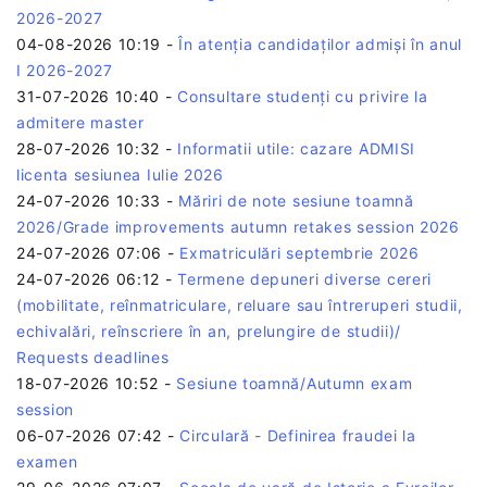
2026-2027
04-08-2026 10:19
-
În atenția candidaților admiși în anul
I 2026-2027
31-07-2026 10:40
-
Consultare studenți cu privire la
admitere master
28-07-2026 10:32
-
Informatii utile: cazare ADMISI
licenta sesiunea Iulie 2026
24-07-2026 10:33
-
Măriri de note sesiune toamnă
2026/Grade improvements autumn retakes session 2026
24-07-2026 07:06
-
Exmatriculări septembrie 2026
24-07-2026 06:12
-
Termene depuneri diverse cereri
(mobilitate, reînmatriculare, reluare sau întreruperi studii,
echivalări, reînscriere în an, prelungire de studii)/
Requests deadlines
18-07-2026 10:52
-
Sesiune toamnă/Autumn exam
session
06-07-2026 07:42
-
Circulară - Definirea fraudei la
examen