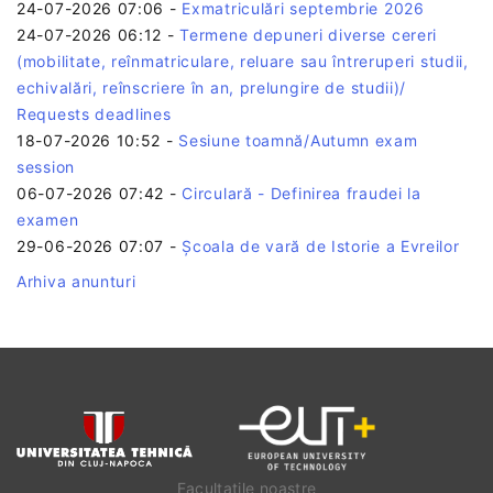
24-07-2026 07:06
-
Exmatriculări septembrie 2026
24-07-2026 06:12
-
Termene depuneri diverse cereri
(mobilitate, reînmatriculare, reluare sau întreruperi studii,
echivalări, reînscriere în an, prelungire de studii)/
Requests deadlines
18-07-2026 10:52
-
Sesiune toamnă/Autumn exam
session
06-07-2026 07:42
-
Circulară - Definirea fraudei la
examen
29-06-2026 07:07
-
Școala de vară de Istorie a Evreilor
Arhiva anunturi
Facultatile noastre