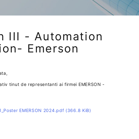
n III - Automation
ation- Emerson
ata,
tativ tinut de representanti ai firmei EMERSON -
1_Poster EMERSON 2024.pdf
(366.8 KiB)