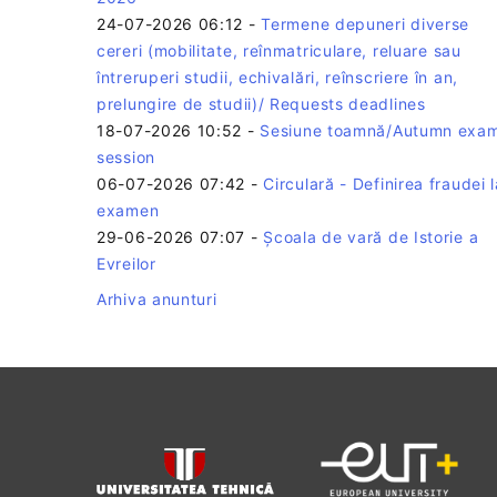
24-07-2026 06:12
-
Termene depuneri diverse
cereri (mobilitate, reînmatriculare, reluare sau
întreruperi studii, echivalări, reînscriere în an,
prelungire de studii)/ Requests deadlines
18-07-2026 10:52
-
Sesiune toamnă/Autumn exa
session
06-07-2026 07:42
-
Circulară - Definirea fraudei l
examen
29-06-2026 07:07
-
Școala de vară de Istorie a
Evreilor
Arhiva anunturi