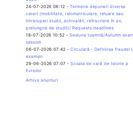
24-07-2026 06:12
-
Termene depuneri diverse
cereri (mobilitate, reînmatriculare, reluare sau
întreruperi studii, echivalări, reînscriere în an,
prelungire de studii)/ Requests deadlines
18-07-2026 10:52
-
Sesiune toamnă/Autumn exa
session
06-07-2026 07:42
-
Circulară - Definirea fraudei l
examen
29-06-2026 07:07
-
Școala de vară de Istorie a
Evreilor
Arhiva anunturi