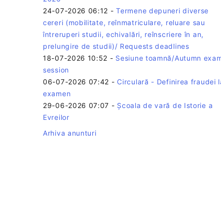
24-07-2026 06:12
-
Termene depuneri diverse
cereri (mobilitate, reînmatriculare, reluare sau
întreruperi studii, echivalări, reînscriere în an,
prelungire de studii)/ Requests deadlines
18-07-2026 10:52
-
Sesiune toamnă/Autumn exa
session
06-07-2026 07:42
-
Circulară - Definirea fraudei l
examen
29-06-2026 07:07
-
Școala de vară de Istorie a
Evreilor
Arhiva anunturi