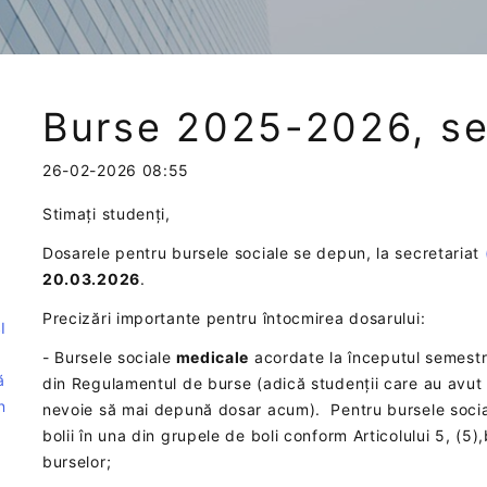
Burse 2025-2026, se
26-02-2026 08:55
Stimați studenți,
Dosarele pentru bursele sociale se depun, la secretariat
e
20.03.2026
.
Precizări importante pentru întocmirea dosarului:
I
- Bursele sociale
medicale
acordate la începutul semestrul
ă
din Regulamentul de burse (adică studenții care au avut 
n
nevoie să mai depună dosar acum). Pentru bursele socia
bolii în una din grupele de boli conform Articolului 5, (5
burselor;