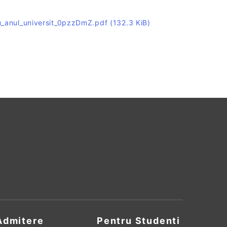
)
u_anul_universit_0pzzDmZ.pdf
(132.3 KiB)
Admitere
Pentru Studenti