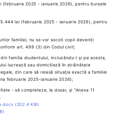
 (februarie 2025 - ianuarie 2026), pentru bursele
5.444 lei (februarie 2025 - ianuarie 2026), pentru
ilor familiei, nu se vor socoti copii deveniți
conform art. 499 (3) din Codul civil;
 din familia studentului, incluzându-l şi pe acesta,
ului lucrează sau domiciliază în străinătate
egale, din care să reiasă situaţia exactă a familiei
oana februarie 2025-ianuarie 2026);
cultate - să completeze, la dosar, și "Anexa 11
".
le.docx
(202.4 KiB)
B)