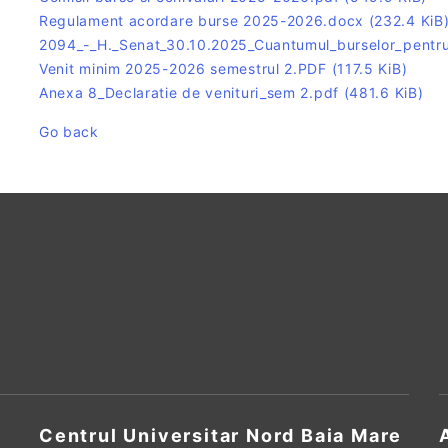
Regulament acordare burse 2025-2026.docx
(232.4 KiB
2094_-_H._Senat_30.10.2025_Cuantumul_burselor_pentr
Venit minim 2025-2026 semestrul 2.PDF
(117.5 KiB)
Anexa 8_Declaratie de venituri_sem 2.pdf
(481.6 KiB)
Go back
Centrul Universitar Nord Baia Mare