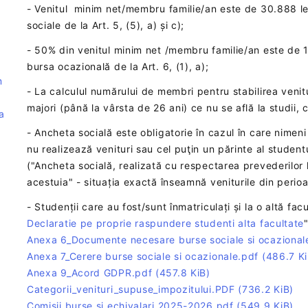
- Venitul minim net/membru familie/an este de 30.888 lei
sociale de la Art. 5, (5), a) și c);
- 50% din venitul minim net /membru familie/an este de 1
bursa ocazională de la Art. 6, (1), a);
m
- La calculul numărului de membri pentru stabilirea venitur
majori (până la vârsta de 26 ani) ce nu se află la studii, 
a
- Ancheta socială este obligatorie în cazul în care nimeni
nu realizează venituri sau cel puţin un părinte al student
("Ancheta socială, realizată cu respectarea prevederilor l
acestuia" - situația exactă înseamnă veniturile din peri
- Studenții care au fost/sunt înmatriculați și la o altă fa
Declaratie pe proprie raspundere studenti alta facultate
Anexa 6_Documente necesare burse sociale si ocaziona
Anexa 7_Cerere burse sociale si ocazionale.pdf
(486.7 Ki
Anexa 9_Acord GDPR.pdf
(457.8 KiB)
Categorii_venituri_supuse_impozitului.PDF
(736.2 KiB)
Comisii burse si echivalari 2025-2026.pdf
(549.9 KiB)