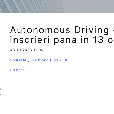
Autonomous Driving -
inscrieri pana in 13 
03-10-2023 12:06
CourseAD_Bosch.png
(861.2 KiB)
e
Go back
I
ă
n