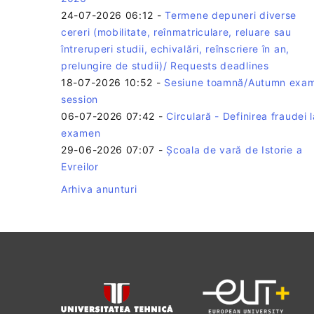
24-07-2026 06:12
-
Termene depuneri diverse
cereri (mobilitate, reînmatriculare, reluare sau
întreruperi studii, echivalări, reînscriere în an,
prelungire de studii)/ Requests deadlines
18-07-2026 10:52
-
Sesiune toamnă/Autumn exa
session
06-07-2026 07:42
-
Circulară - Definirea fraudei l
examen
29-06-2026 07:07
-
Școala de vară de Istorie a
Evreilor
Arhiva anunturi