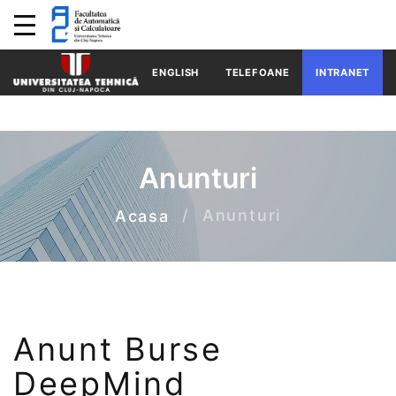
ENGLISH
TELEFOANE
INTRANET
Anunturi
Anunturi
Acasa
Anunt Burse
DeepMind