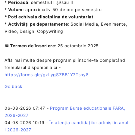
*
Perioadă
: semestrul I și/sau II
*
Volum
: aproximativ 50 de ore pe semestru
* Poți echivala disciplina de voluntariat
*
Activități pe departamente:
Social Media, Evenimente,
Video, Design, Copywriting
📅 Termen de înscriere:
25 octombrie 2025
Află mai multe despre program și înscrie-te completând
formularul disponibil aici -
https://forms.gle/gzLygSZBB1Y7Tshy8
Go back
06-08-2026 07:47
-
Program Burse educationale FARA,
2026-2027
04-08-2026 10:19
-
În atenția candidaților admiși în anul
I 2026-2027