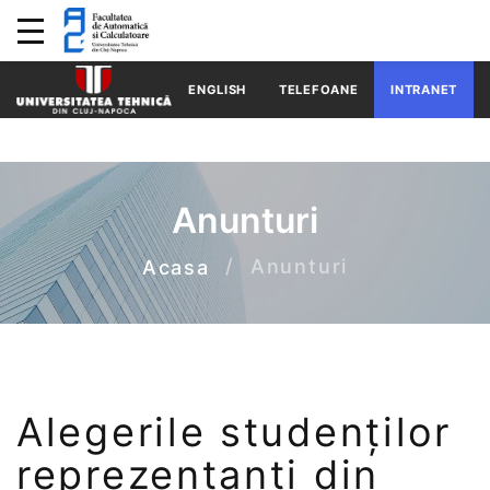
ENGLISH
TELEFOANE
INTRANET
Anunturi
Anunturi
Acasa
Alegerile studenților
reprezentanți din